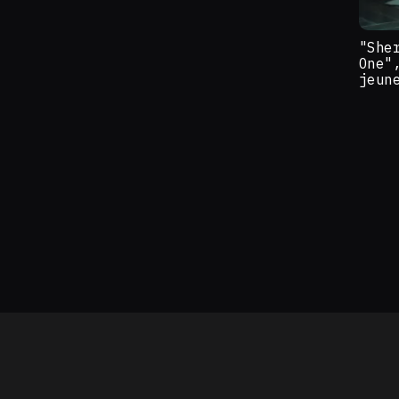
"She
One"
jeun