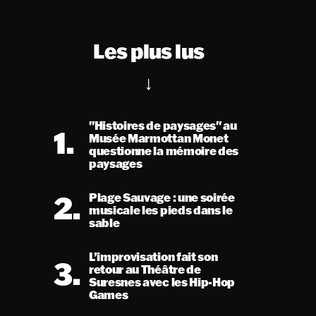
Les plus lus
"Histoires de paysages" au
1.
Musée Marmottan Monet
questionne la mémoire des
paysages
2.
Plage Sauvage : une soirée
musicale les pieds dans le
sable
L’improvisation fait son
3.
retour au Théâtre de
Suresnes avec les Hip-Hop
Games