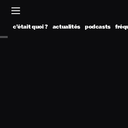
c’était quoi ?
actualités
podcasts
fréq