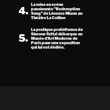
La mise en scène
4.
passionnée "Redemption
Song" de Léonora Miano au
Théâtre La Colline
La pratique protéiforme de
5.
Simone Fattal débarque au
Musée d'Art Moderne de
Paris pour une exposition
qui lui est dédiée.