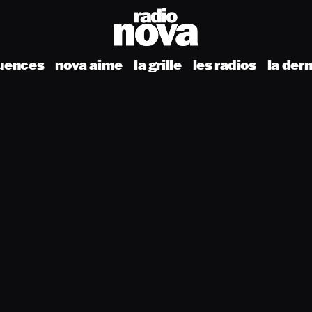
uences
nova aime
la grille
les radios
la der