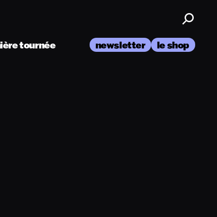
nière tournée
newsletter
le shop