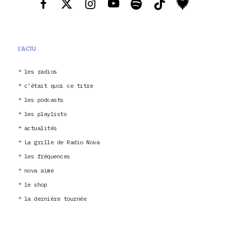
L'ACTU
les radios
c’était quoi ce titre
les podcasts
les playlists
actualités
La grille de Radio Nova
les fréquences
nova aime
le shop
la dernière tournée