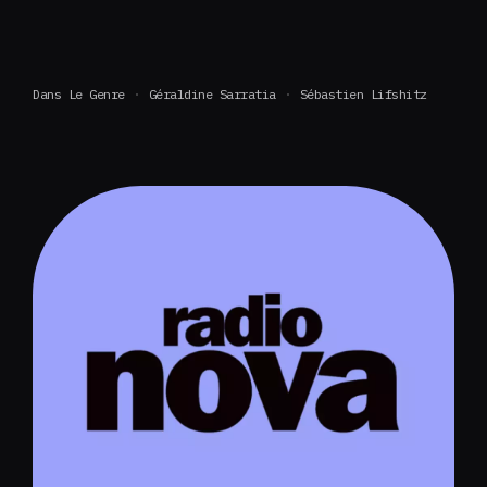
Dans Le Genre
Géraldine Sarratia
Sébastien Lifshitz