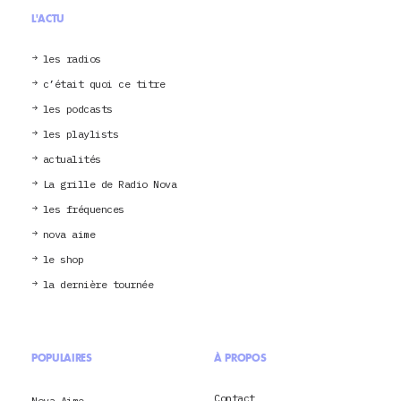
L'ACTU
les radios
c’était quoi ce titre
les podcasts
les playlists
actualités
La grille de Radio Nova
les fréquences
nova aime
le shop
la dernière tournée
POPULAIRES
À PROPOS
Contact
Nova Aime