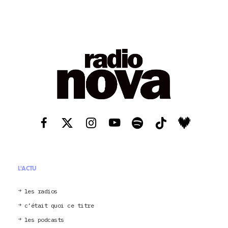
L'ACTU
les radios
c’était quoi ce titre
les podcasts