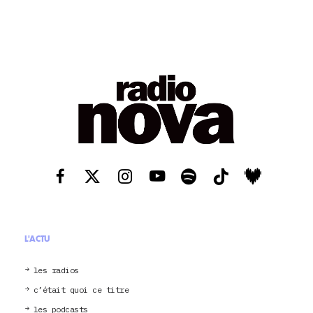
L'ACTU
les radios
c’était quoi ce titre
les podcasts