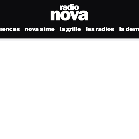
uences
nova aime
la grille
les radios
la der