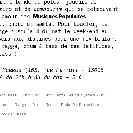
une bande de potes, joueurs de
a,
eiro
et de
tambourim
qui se retrouvent
 amour des
Musiques Populaires
o, choro et samba. Pour boucler, la
nge jusqu’à 4 du mat le week-end au
era aux platines pour une mix brulant
 ragga, drum & bass de ces latitudes,
bass !
 Makeda (103, rue Ferrari – 13005
9 de 21h à 4h du Mat – 5 €
m'n'bass
Hip Hop
Mobylette Sound-System
MPB
nnes
Ragga
Rio
Roda
Roda De Marseille
ropical Bass