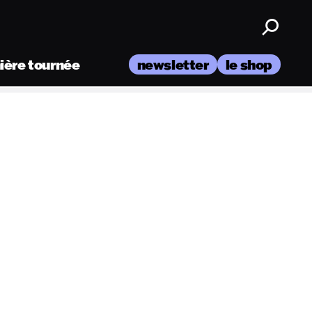
nière tournée
newsletter
le shop