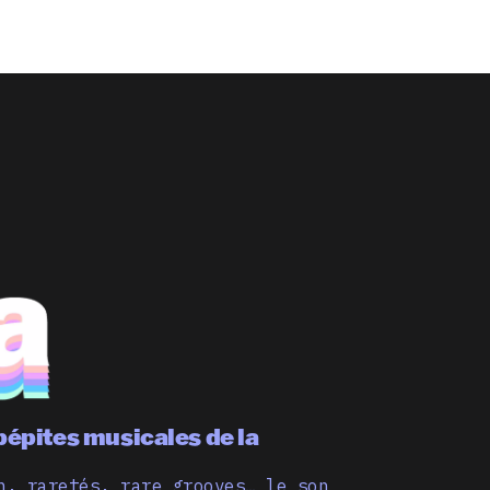
pépites musicales de la
n, raretés, rare grooves… le son