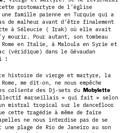
cette protomartyre de l’église
 une famille païenne en Turquie qui a
as de malheur avant d’être finalement
tte à Séleucie ( Irak) où elle avait
’y mourir. Pour autant, son tombeau
 Rome en Italie, à Maloula en Syrie et
ac (véridique) dans le Gévaudan
i !
re histoire de vierge et martyre, la
 Rome, me dit-on, ne nous empêche
ves
caliente
des Dj-sets du
Mobylette
llectif marseillais « qui fait » selon
un mistral tropical sur le dancefloor
ue cette tragédie à même de faire
apelles ne nous interdise pas de se
r une plage de Rio de Janeiro au son