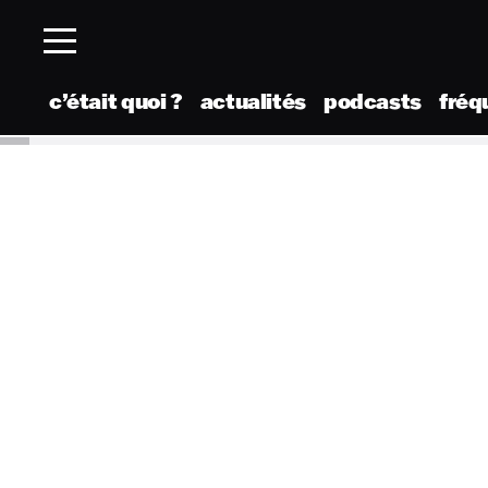
c’était quoi ?
actualités
podcasts
fréq