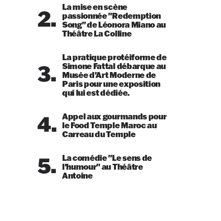
La mise en scène
2.
passionnée "Redemption
Song" de Léonora Miano au
Théâtre La Colline
La pratique protéiforme de
3.
Simone Fattal débarque au
Musée d'Art Moderne de
Paris pour une exposition
qui lui est dédiée.
4.
Appel aux gourmands pour
le Food Temple Maroc au
Carreau du Temple
5.
La comédie "Le sens de
l'humour" au Théâtre
Antoine