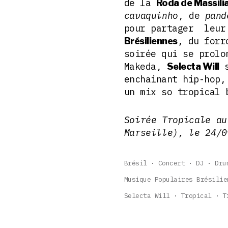
de la
Roda de Massili
cavaquinho
, de
pand
pour partager leur
, du forr
Brésiliennes
soirée qui se prolo
Makeda,
s
Selecta Will
enchainant hip-hop,
un mix so tropical 
Soirée Tropicale au
Marseille), le 24/0
Brésil
Concert
DJ
Dru
Musique Populaires Brésilie
Selecta Will
Tropical
T