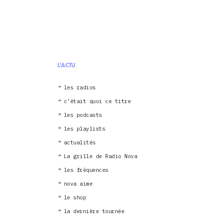
L'ACTU
les radios
c’était quoi ce titre
les podcasts
les playlists
actualités
La grille de Radio Nova
les fréquences
nova aime
le shop
la dernière tournée