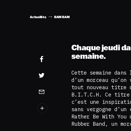
Actualités
BAM BAM
Chaque jeudi da
semaine.
Cette semaine dans 
d’un morceau qu’on 
tout nouveau titre 
B.I.T.C.H. Ce titre
c’est une inspirati
sans vergogne d’un 
Rather Be With You 
Rubber Band, un mo