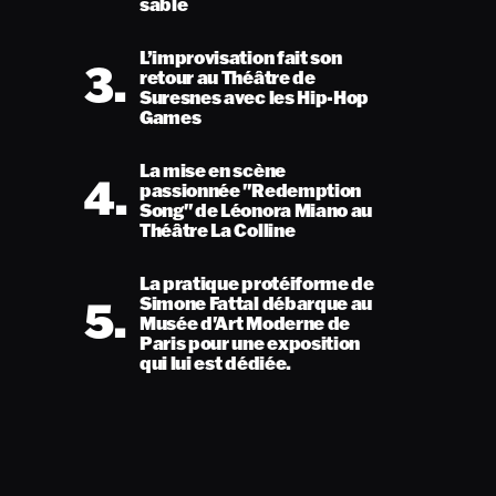
sable
L’improvisation fait son
3.
retour au Théâtre de
Suresnes avec les Hip-Hop
Games
La mise en scène
4.
passionnée "Redemption
Song" de Léonora Miano au
Théâtre La Colline
La pratique protéiforme de
5.
Simone Fattal débarque au
Musée d'Art Moderne de
Paris pour une exposition
qui lui est dédiée.