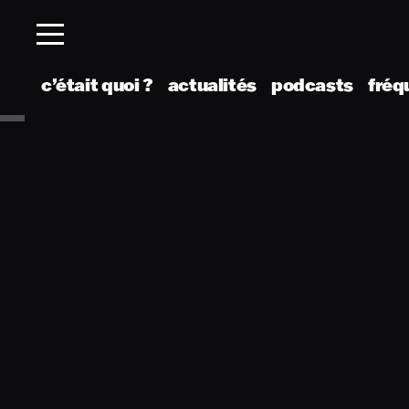
c’était quoi ?
actualités
podcasts
fréq