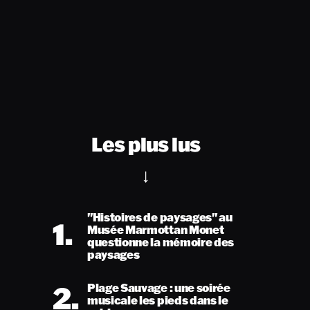
Les plus lus
"Histoires de paysages" au
1.
Musée Marmottan Monet
questionne la mémoire des
paysages
2.
Plage Sauvage : une soirée
musicale les pieds dans le