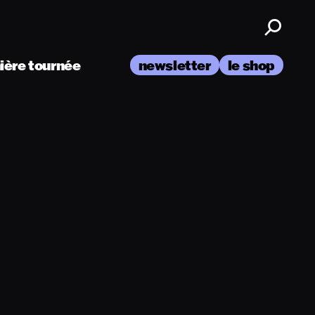
nière tournée
newsletter
le shop