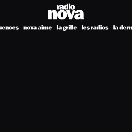
uences
nova aime
la grille
les radios
la der