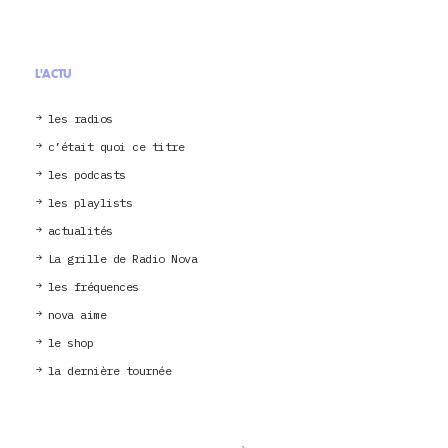
L'ACTU
les radios
c’était quoi ce titre
les podcasts
les playlists
actualités
La grille de Radio Nova
les fréquences
nova aime
le shop
la dernière tournée