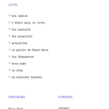
L'ACTU
les radios
c’était quoi ce titre
les podcasts
les playlists
actualités
La grille de Radio Nova
les fréquences
nova aime
le shop
la dernière tournée
POPULAIRES
À PROPOS
Contact
Nova Aime