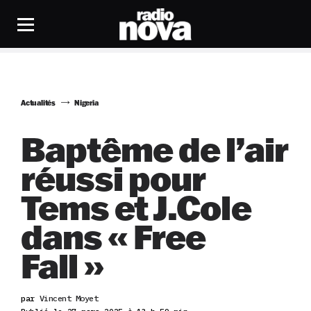
Actualités
Nigeria
Baptême de l’air
réussi pour
Tems et J.Cole
dans « Free
Fall »
par
Vincent Moyet