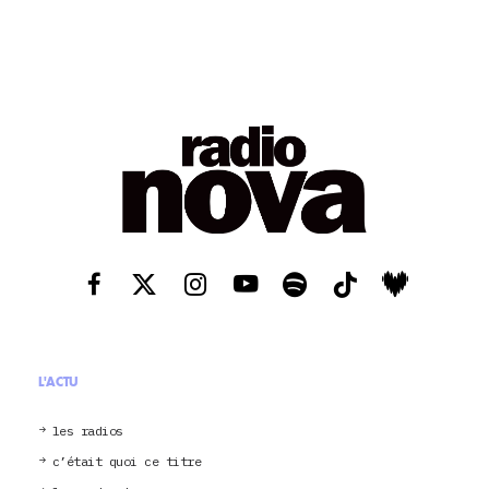
L'ACTU
les radios
c’était quoi ce titre