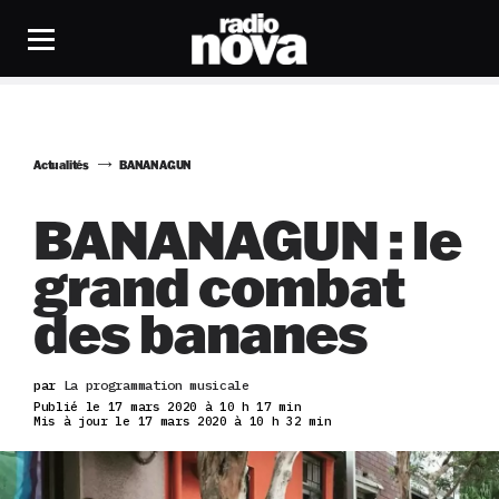
Actualités
BANANAGUN
BANANAGUN : le
grand combat
des bananes
par
La programmation musicale
Publié le 17 mars 2020 à 10 h 17 min
Mis à jour le 17 mars 2020 à 10 h 32 min