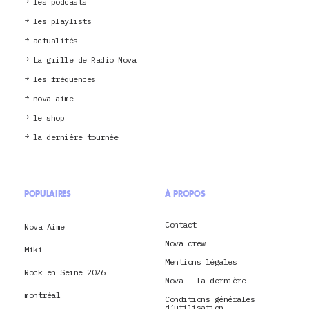
les podcasts
les playlists
actualités
La grille de Radio Nova
les fréquences
nova aime
le shop
la dernière tournée
POPULAIRES
À PROPOS
Contact
Nova Aime
Nova crew
Miki
Mentions légales
Rock en Seine 2026
Nova – La dernière
montréal
Conditions générales
d’utilisation