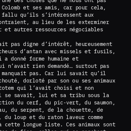
 une des choses que ne nous ont pas
 Colomb et ses amis, car pour cela,
 fallu qu’ils s’intéressent aux
ontraient, au lieu de les exterminer
r et autres ressources négociables
ait pas digne d’intérêt, heureusement
cheurs d’antan avec missels et fusils,
i a donné forme humaine et
ui n’avait rien demandé… surtout pas
 manquait pas. Car lui savait qu’il
chouté, dorloté par son ou ses animaux
totem qui l’avait choisi et non
l se savait, lui et sa tribu sous la
ction du cerf, du pic-vert, du saumon,
au, du serpent, de la chouette, de
, du loup et du raton laveur comme
à cette longue liste. Ces animaux sont