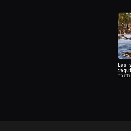
Les 
requ
tort