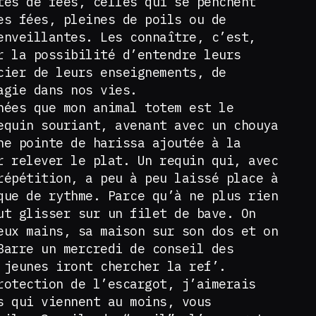
tes de fées, celles qui se penchent
es fées, pleines de poils ou de
enveillantes. Les connaître, c’est,
r la possibilité d’entendre leurs
cier de leurs enseignements, de
magie dans nos vies.
nées que mon animal totem est le
equin souriant, avenant avec un chouya
ne pointe de harissa ajoutée à la
r relever le plat. Un requin qui, avec
répétition, a peu à peu laissé place à
que de rythme. Parce qu’à ne plus rien
ut glisser sur un filet de bave. On
eux mains, sa maison sur son dos et on
Barre un mercredi de conseil des
 jeunes iront chercher la ref’.
rotection de l’escargot, j’aimerais
s qui viennent au moins, vous