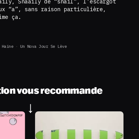
aily, Snaaily de “snail”, l’escargot
ux “a”, sans raison particulière,
ime ça.
 Haine
Un Nova Jour Se Lève
tion vous recommande