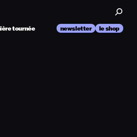
nière tournée
newsletter
le shop