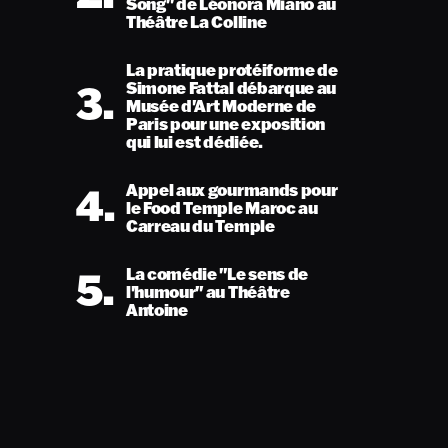
Song" de Léonora Miano au
Théâtre La Colline
La pratique protéiforme de
3.
Simone Fattal débarque au
Musée d'Art Moderne de
Paris pour une exposition
qui lui est dédiée.
4.
Appel aux gourmands pour
le Food Temple Maroc au
Carreau du Temple
5.
La comédie "Le sens de
l'humour" au Théâtre
Antoine