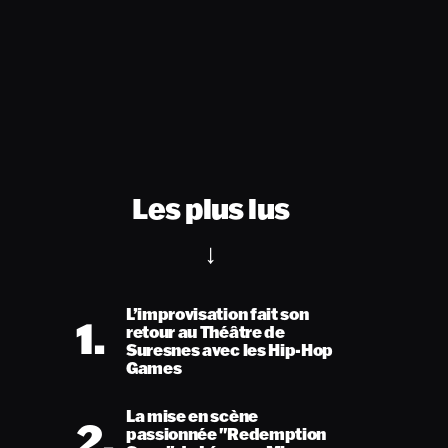
Les plus lus
L’improvisation fait son
1.
retour au Théâtre de
Suresnes avec les Hip-Hop
Games
La mise en scène
2.
passionnée "Redemption