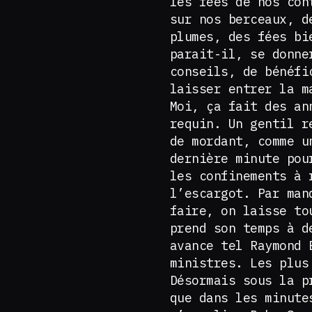
les fées de nos con
sur nos berceaux, d
plumes, des fées bi
parait-il, se donne
conseils, de bénéfi
laisser entrer la 
Moi, ça fait des an
requin. Un gentil r
de mordant, comme u
dernière minute pou
les confinements à 
l’escargot. Par man
faire, on laisse to
prend son temps à d
avance tel Raymond 
ministres. Les plus
Désormais sous la p
que dans les minute