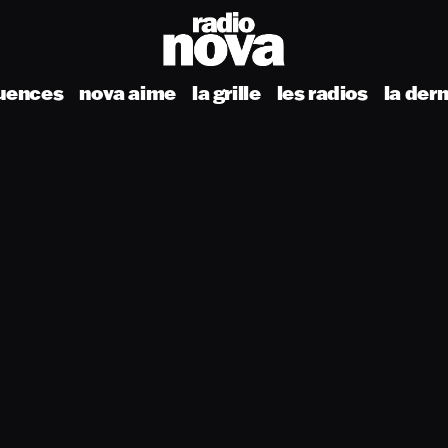
uences
nova aime
la grille
les radios
la der