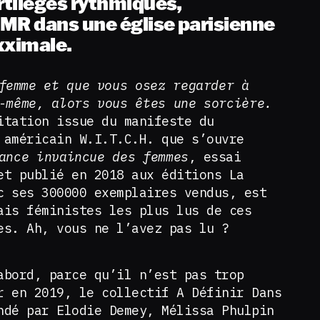
tilèges rythmiques,
MR dans une église parisienne
xximale.
femme et que vous osez regarder à
-même, alors vous êtes une sorcière.
itation issue du manifeste du
 américain W.I.T.C.H. que s’ouvre
ance invaincue des femmes
, essai
et publié en 2018 aux éditions La
c ses 300000 exemplaires vendus, est
ais féministes les plus lus de ces
es. Ah, vous ne l’avez pas lu ?
abord, parce qu’il n’est pas trop
r en 2019, le collectif A Définir Dans
ndé par Elodie Demey, Mélissa Phulpin