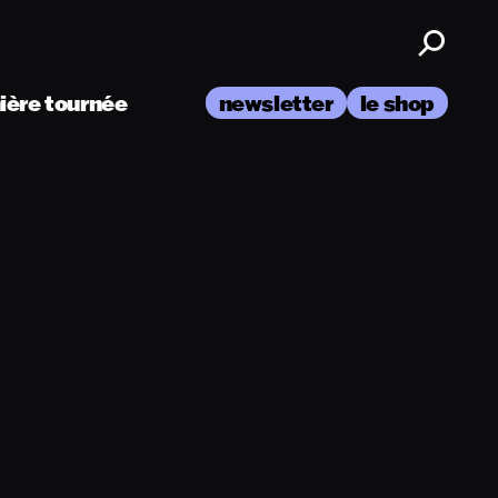
nière tournée
newsletter
le shop