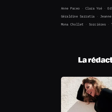
Anne Paceo
Clara Ysé
Ed
Géraldine Sarratia
Jeanne
Mona Chollet
Sorcières
La rédac