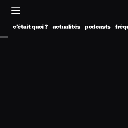
c’était quoi ?
actualités
podcasts
fréq