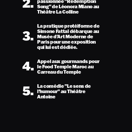
2.
passionnée "Redemption
Song" de Léonora Miano au
Théâtre La Colline
La pratique protéiforme de
3.
Simone Fattal débarque au
Musée d'Art Moderne de
Paris pour une exposition
qui lui est dédiée.
4.
Appel aux gourmands pour
le Food Temple Maroc au
Carreau du Temple
5.
La comédie "Le sens de
l'humour" au Théâtre
Antoine