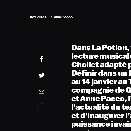
Actualités
anne paceo
Dans La Potion, 
lecture musicale
Chollet adapté p
Définir dans un 
au 14 janvier au 
compagnie de Gé
et Anne Paceo, l
l’actualité du t
et d’inaugurer l
puissance invai