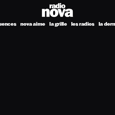
uences
nova aime
la grille
les radios
la der