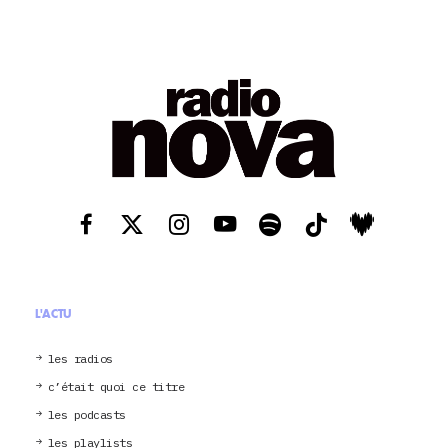
L'ACTU
les radios
c’était quoi ce titre
les podcasts
les playlists