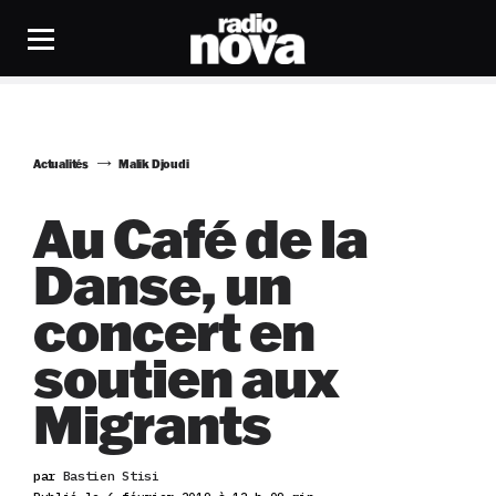
Actualités
Malik Djoudi
Au Café de la
Danse, un
concert en
soutien aux
Migrants
par
Bastien Stisi