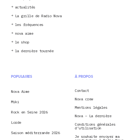
actualités
La grille de Radio Nova
les fréquences
nova aime
le shop
la dernière tournée
POPULAIRES
À PROPOS
Contact
Nova Aime
Nova crew
Miki
Mentions légales
Rock en Seine 2026
Nova – La dernière
Lorde
Conditions générales
d’utilisation
Saison méditerranée 2026
Je souhaite envoyer ma