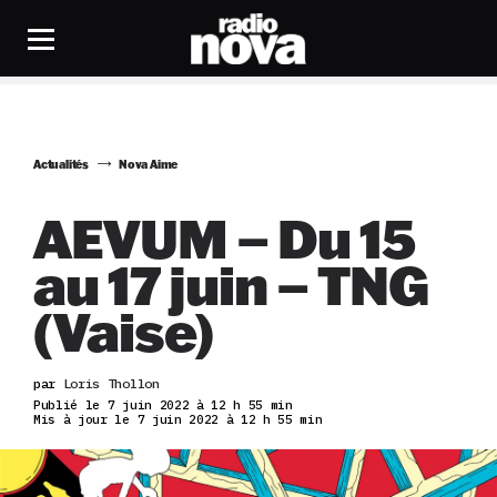
Actualités
Nova Aime
AEVUM – Du 15
au 17 juin – TNG
(Vaise)
par
Loris Thollon
Publié le 7 juin 2022 à 12 h 55 min
Mis à jour le 7 juin 2022 à 12 h 55 min