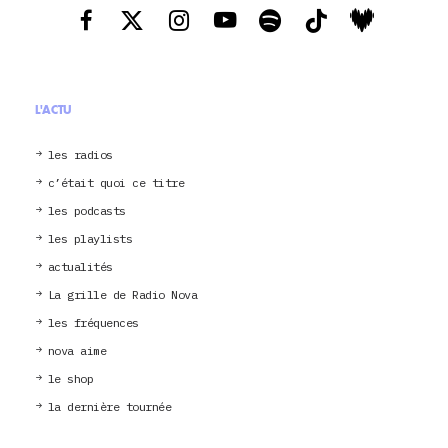
L'ACTU
les radios
c’était quoi ce titre
les podcasts
les playlists
actualités
La grille de Radio Nova
les fréquences
nova aime
le shop
la dernière tournée