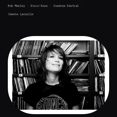
Bob Marley
Disco'Azar
Isadora Dartial
Jeanne Lacaille