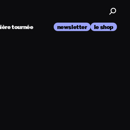
nière tournée
newsletter
le shop