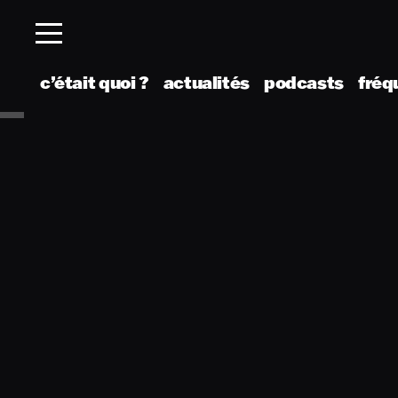
c’était quoi ?
actualités
podcasts
fréq