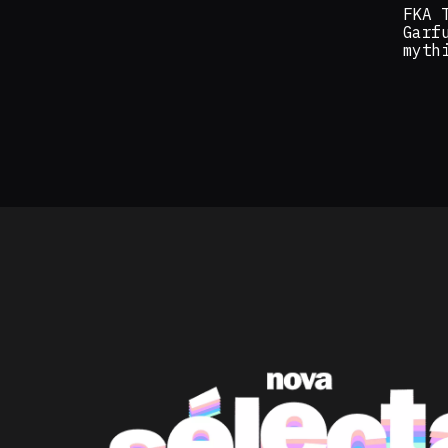
FKA 
Garf
myth