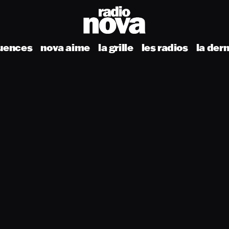
uences
nova aime
la grille
les radios
la der