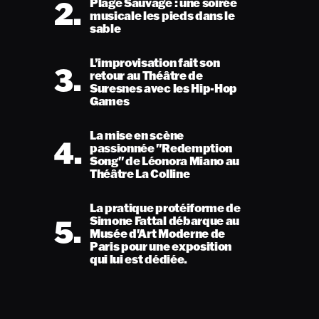
2.
Plage Sauvage : une soirée
musicale les pieds dans le
sable
L’improvisation fait son
3.
retour au Théâtre de
Suresnes avec les Hip-Hop
Games
La mise en scène
4.
passionnée "Redemption
Song" de Léonora Miano au
Théâtre La Colline
La pratique protéiforme de
5.
Simone Fattal débarque au
Musée d'Art Moderne de
Paris pour une exposition
qui lui est dédiée.