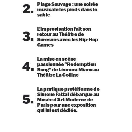
2.
Plage Sauvage : une soirée
musicale les pieds dans le
sable
L’improvisation fait son
3.
retour au Théâtre de
Suresnes avec les Hip-Hop
Games
La mise en scène
4.
passionnée "Redemption
Song" de Léonora Miano au
Théâtre La Colline
La pratique protéiforme de
5.
Simone Fattal débarque au
Musée d'Art Moderne de
Paris pour une exposition
qui lui est dédiée.