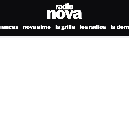
uences
nova aime
la grille
les radios
la der