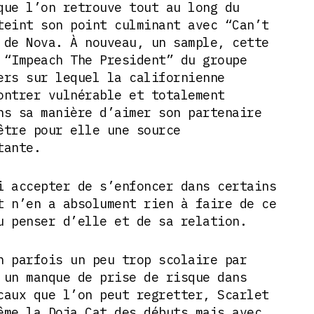
que l’on retrouve tout au long du
teint son point culminant avec “Can’t
 de Nova. À nouveau, un sample, cette
 “Impeach The President” du groupe
ers sur lequel la californienne
ontrer vulnérable et totalement
ns sa manière d’aimer son partenaire
être pour elle une source
rtante.
i accepter de s’enfoncer dans certains
t n’en a absolument rien à faire de ce
u penser d’elle et de sa relation.
n parfois un peu trop scolaire par
 un manque de prise de risque dans
caux que l’on peut regretter, Scarlet
ême la Doja Cat des débuts mais avec