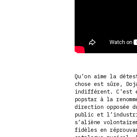
Qu’on aime la détes
chose est sûre, Doj
indifférent. C’est 
popstar à la renomm
direction opposée d
public et l’industr
s’aliène volontaire
fidèles en réprouva