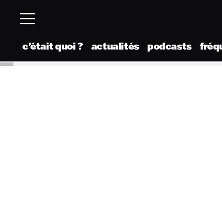
c’était quoi ?
actualités
podcasts
fréq