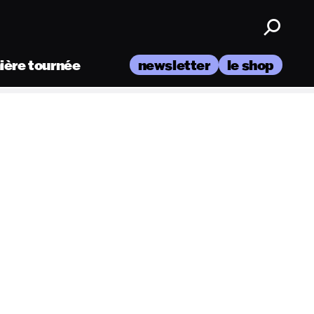
nière tournée
newsletter
le shop