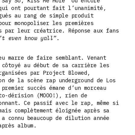
“Say So, Kiss Me More” ou encore
qui ont pourtant fait l’unanimité,
gués au rang de simple produit
pour monopoliser les premières
s par leur créatrice. Réponse aux fans
’t even know yall
”.
eu marre de faire semblant. Venant
 côtoyé au début de sa carrière les
rganisées par Project Blowed,
on de la scène rap underground de Los
 premier succès émane d’un morceau
to-dérision (MOOO!), rien de
onnant. Ce passif avec le rap, même si
mais complètement éloignée après sa
 a connu beaucoup de dilution année
 après album.