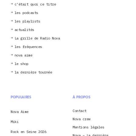
c’était quoi ce titre
les podcasts
les playlists
actualités
La grille de Radio Nova
les fréquences
nova aime
le shop
la dernière tournée
POPULAIRES
À PROPOS
Contact
Nova Aime
Nova crew
Miki
Mentions légales
Rock en Seine 2026
Nova – La dernière