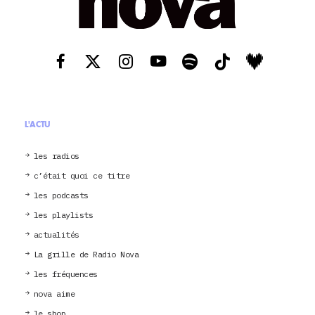
L'ACTU
les radios
c’était quoi ce titre
les podcasts
les playlists
actualités
La grille de Radio Nova
les fréquences
nova aime
le shop